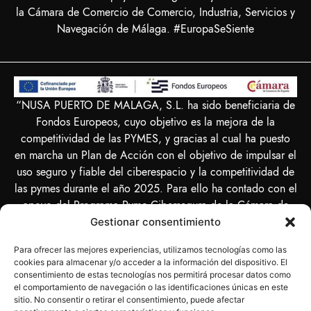
la Cámara de Comercio de Comercio, Industria, Servicios y
Navegación de Málaga. #EuropaSeSiente
“NUSA PUERTO DE MALAGA, S.L. ha sido beneficiaria de
Fondos Europeos, cuyo objetivo es la mejora de la
competitividad de las PYMES, y gracias al cual ha puesto
en marcha un Plan de Acción con el objetivo de impulsar el
uso seguro y fiable del ciberespacio y la competitividad de
las pymes durante el año 2025. Para ello ha contado con el
apoyo del Programa Pyme Cibersegura de la Cámara de
Comercio de Málaga. #EuropaSeSiente”
Gestionar consentimiento
Para ofrecer las mejores experiencias, utilizamos tecnologías como las
cookies para almacenar y/o acceder a la información del dispositivo. El
consentimiento de estas tecnologías nos permitirá procesar datos como
el comportamiento de navegación o las identificaciones únicas en este
“NUSA PUERTO DE MALAGA SL ha sido beneficiaria del
sitio. No consentir o retirar el consentimiento, puede afectar