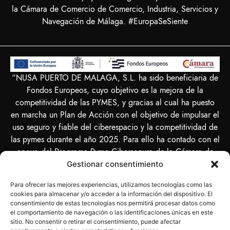
la Cámara de Comercio de Comercio, Industria, Servicios y
Navegación de Málaga. #EuropaSeSiente
“NUSA PUERTO DE MALAGA, S.L. ha sido beneficiaria de
Fondos Europeos, cuyo objetivo es la mejora de la
competitividad de las PYMES, y gracias al cual ha puesto
en marcha un Plan de Acción con el objetivo de impulsar el
uso seguro y fiable del ciberespacio y la competitividad de
las pymes durante el año 2025. Para ello ha contado con el
apoyo del Programa Pyme Cibersegura de la Cámara de
Comercio de Málaga. #EuropaSeSiente”
Gestionar consentimiento
Para ofrecer las mejores experiencias, utilizamos tecnologías como las
cookies para almacenar y/o acceder a la información del dispositivo. El
consentimiento de estas tecnologías nos permitirá procesar datos como
el comportamiento de navegación o las identificaciones únicas en este
“NUSA PUERTO DE MALAGA SL ha sido beneficiaria del
sitio. No consentir o retirar el consentimiento, puede afectar