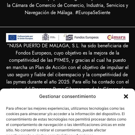
la Cámara de Comercio de Comercio, Industria, Servicios y
Navegación de Málaga. #EuropaSeSiente
“NUSA PUERTO DE MALAGA, S.L. ha sido beneficiaria de
Fondos Europeos, cuyo objetivo es la mejora de la
competitividad de las PYMES, y gracias al cual ha puesto
en marcha un Plan de Acción con el objetivo de impulsar el
uso seguro y fiable del ciberespacio y la competitividad de
las pymes durante el año 2025. Para ello ha contado con el
apoyo del Programa Pyme Cibersegura de la Cámara de
Comercio de Málaga. #EuropaSeSiente”
Gestionar consentimiento
Para ofrecer las mejores experiencias, utilizamos tecnologías como las
cookies para almacenar y/o acceder a la información del dispositivo. El
consentimiento de estas tecnologías nos permitirá procesar datos como
el comportamiento de navegación o las identificaciones únicas en este
“NUSA PUERTO DE MALAGA SL ha sido beneficiaria del
sitio. No consentir o retirar el consentimiento, puede afectar