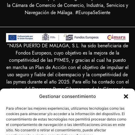
la Cámara de Comercio de Comercio, Industria, Servicios y
Navegación de Málaga. #EuropaSeSiente
“NUSA PUERTO DE MALAGA, S.L. ha sido beneficiaria de
Fondos Europeos, cuyo objetivo es la mejora de la
competitividad de las PYMES, y gracias al cual ha puesto
en marcha un Plan de Acción con el objetivo de impulsar el
uso seguro y fiable del ciberespacio y la competitividad de
las pymes durante el año 2025. Para ello ha contado con el
apoyo del Programa Pyme Cibersegura de la Cámara de
Comercio de Málaga. #EuropaSeSiente”
Gestionar consentimiento
Para ofrecer las mejores experiencias, utilizamos tecnologías como las
cookies para almacenar y/o acceder a la información del dispositivo. El
consentimiento de estas tecnologías nos permitirá procesar datos como
el comportamiento de navegación o las identificaciones únicas en este
“NUSA PUERTO DE MALAGA SL ha sido beneficiaria del
sitio. No consentir o retirar el consentimiento, puede afectar